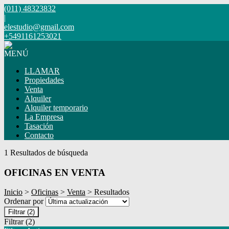
(011) 48323832
|
elestudio@gmail.com
+5491161253021
MENÚ
LLAMAR
Propiedades
Venta
Alquiler
Alquiler temporario
La Empresa
Tasación
Contacto
1 Resultados de búsqueda
OFICINAS EN VENTA
Inicio
>
Oficinas
>
Venta
> Resultados
Ordenar por
Filtrar
(2)
Filtrar
(2)