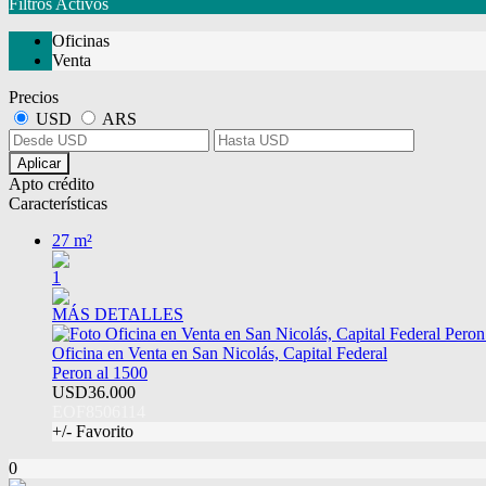
Filtros Activos
Oficinas
Venta
Precios
USD
ARS
Aplicar
Apto crédito
Características
27 m²
1
MÁS DETALLES
Oficina en Venta en San Nicolás, Capital Federal
Peron al 1500
USD36.000
EOF8506114
+/- Favorito
0